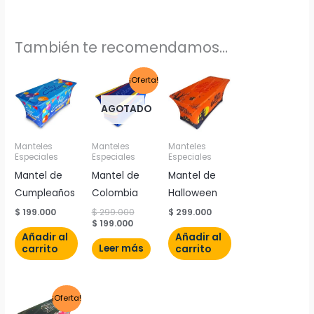
También te recomendamos…
El
El
¡Oferta!
precio
precio
actual
original
AGOTADO
es:
era:
$ 199.000.
$ 299.000.
Manteles
Manteles
Manteles
Especiales
Especiales
Especiales
Mantel de
Mantel de
Mantel de
Cumpleaños
Colombia
Halloween
$
199.000
$
299.000
$
299.000
$
199.000
Añadir al
Añadir al
Leer más
carrito
carrito
El
El
¡Oferta!
precio
precio