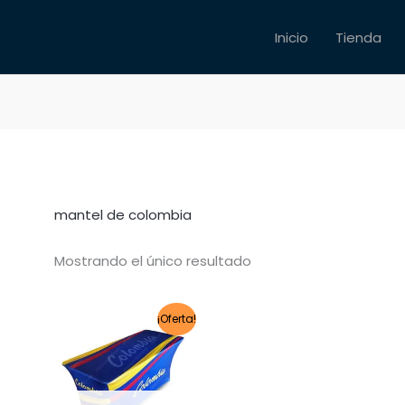
Inicio
Tienda
mantel de colombia
Mostrando el único resultado
El
El
¡Oferta!
precio
precio
original
actual
era:
es:
$ 299.000.
$ 199.000.