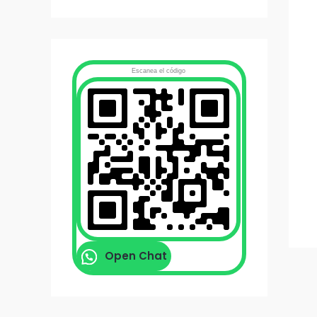
Escanea el código
Open Chat