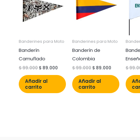
original
actual
original
actual
era:
es:
era:
es:
$ 99.000.
$ 89.000.
$ 99.000.
$ 89.000.
Banderines para Moto
Banderines para Moto
Bander
Banderín
Banderín de
Bande
Camuflado
Colombia
Enseñ
$
99.000
$
89.000
$
99.000
$
89.000
$
99.0
Añadir al
Añadir al
Aña
carrito
carrito
car