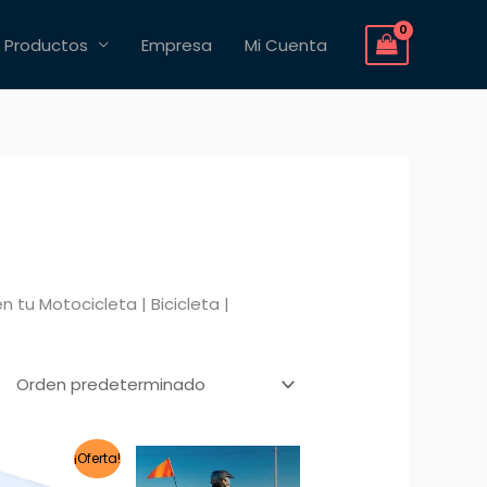
Productos
Empresa
Mi Cuenta
 tu Motocicleta | Bicicleta |
El
El
¡Oferta!
precio
precio