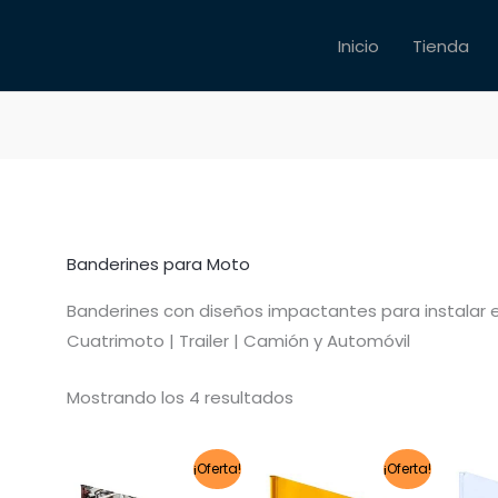
Inicio
Tienda
Banderines para Moto
Banderines con diseños impactantes para instalar en
Cuatrimoto | Trailer | Camión y Automóvil
Mostrando los 4 resultados
El
El
El
El
¡Oferta!
¡Oferta!
precio
precio
precio
precio