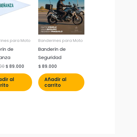
original
actual
era:
es:
$ 99.000.
$ 89.000.
ines para Moto
Banderines para Moto
rín de
Banderín de
anza
Seguridad
00
$
89.000
$
89.000
dir al
Añadir al
rito
carrito