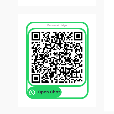
Escanea el código
Open Chat