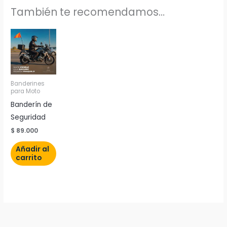
También te recomendamos…
Banderines
para Moto
Banderín de
Seguridad
$
89.000
Añadir al
carrito