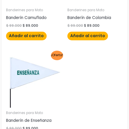
Banderines para Moto
Banderines para Moto
Banderín Camuflado
Banderín de Colombia
$
99.000
$
89.000
$
99.000
$
89.000
Añadir al carrito
Añadir al carrito
El
El
¡Oferta!
precio
precio
original
actual
era:
es:
$ 99.000.
$ 89.000.
Banderines para Moto
Banderín de Enseñanza
$
99.000
$
89.000